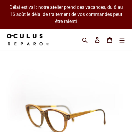
Passer
Délai estival : notre atelier prend des vacances, du 6 au
au
16 août le délai de traitement de vos commandes peut
contenu
être ralenti
Cherchez une marque 
Se connecter
Panier