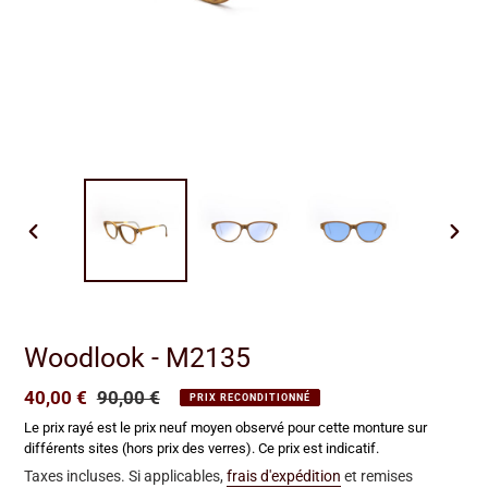
DIAPOSITIVE
DIAP
PRÉCÉDENTE
SUIV
Woodlook - M2135
Prix
40,00 €
Prix
90,00 €
PRIX RECONDITIONNÉ
réduit
normal
Le prix rayé est le prix neuf moyen observé pour cette monture sur
différents sites (hors prix des verres). Ce prix est indicatif.
Taxes incluses. Si applicables,
frais d'expédition
et remises