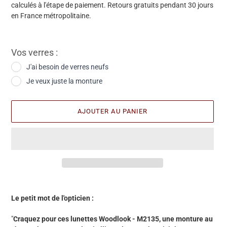
calculés à l'étape de paiement. Retours gratuits pendant 30 jours
en France métropolitaine.
Vos verres :
J'ai besoin de verres neufs
Je veux juste la monture
AJOUTER AU PANIER
Ajout
d'une
Le petit mot de l'opticien :
paire
à
"
Craquez pour ces lunettes Woodlook - M2135, une monture au
votre