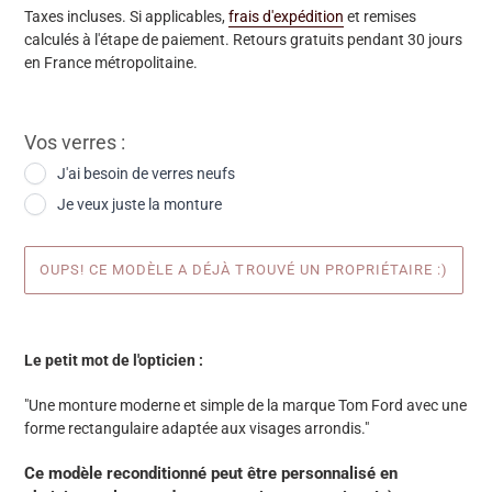
Taxes incluses. Si applicables,
frais d'expédition
et remises
calculés à l'étape de paiement. Retours gratuits pendant 30 jours
en France métropolitaine.
Vos verres :
J'ai besoin de verres neufs
Je veux juste la monture
OUPS! CE MODÈLE A DÉJÀ TROUVÉ UN PROPRIÉTAIRE :)
Ajout
d'une
Le petit mot de l'opticien :
paire
à
"Une monture moderne et simple de la marque Tom Ford avec une
votre
forme rectangulaire adaptée aux visages arrondis."
panier
Ce modèle reconditionné peut être personnalisé en