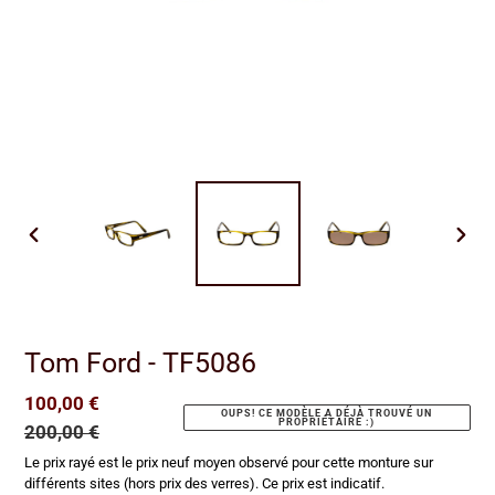
DIAPOSITIVE
DIAP
PRÉCÉDENTE
SUIV
Tom Ford - TF5086
Prix
100,00 €
Prix
OUPS! CE MODÈLE A DÉJÀ TROUVÉ UN
PROPRIÉTAIRE :)
réduit
200,00 €
normal
Le prix rayé est le prix neuf moyen observé pour cette monture sur
différents sites (hors prix des verres). Ce prix est indicatif.