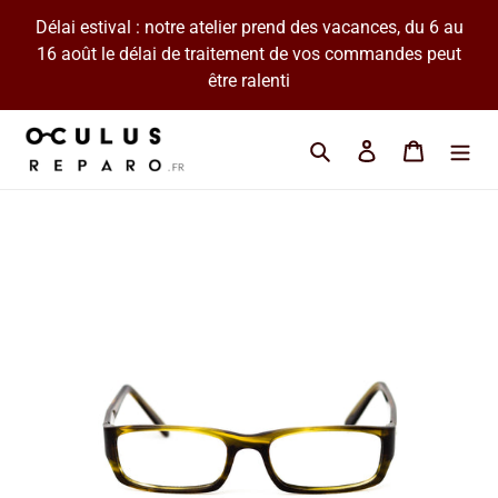
Passer
Délai estival : notre atelier prend des vacances, du 6 au
au
16 août le délai de traitement de vos commandes peut
contenu
être ralenti
Cherchez une marque 
Se connecter
Panier