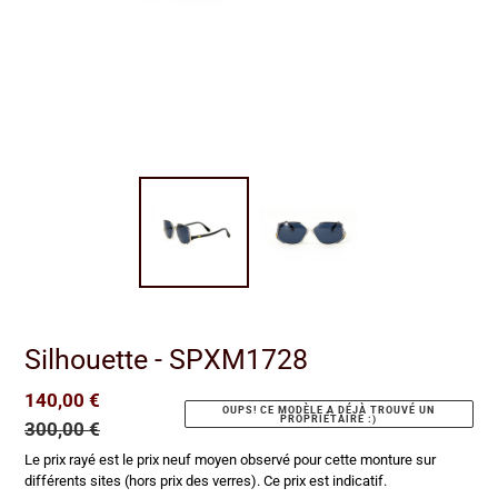
Silhouette - SPXM1728
Prix
140,00 €
Prix
OUPS! CE MODÈLE A DÉJÀ TROUVÉ UN
PROPRIÉTAIRE :)
réduit
300,00 €
normal
Le prix rayé est le prix neuf moyen observé pour cette monture sur
différents sites (hors prix des verres). Ce prix est indicatif.