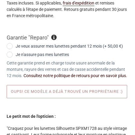
Taxes incluses. Si applicables,
frais d'expédition
et remises
calculés à l'étape de paiement. Retours gratuits pendant 30 jours
en France métropolitaine.
Garantie "Reparo"
Je veux assurer mes lunettes pendant 12 mois (+ 50,00 €)
Je n'assure pas mes lunettes
Cette garantie prend en charge toute usure anormale de la
monture, rayure des verres et cas de casse accidentelle pendant
12 mois.
Consultez notre politique de retours pour en savoir plus.
OUPS! CE MODÈLE A DÉJÀ TROUVÉ UN PROPRIÉTAIRE :)
Ajout
d'une
Le petit mot de l'opticien :
paire
à
"Craquez pour les lunettes Silhouette SPXM1728 au style vintage
votre
et captivant. Leur forme polygonale et leur monture en plastique