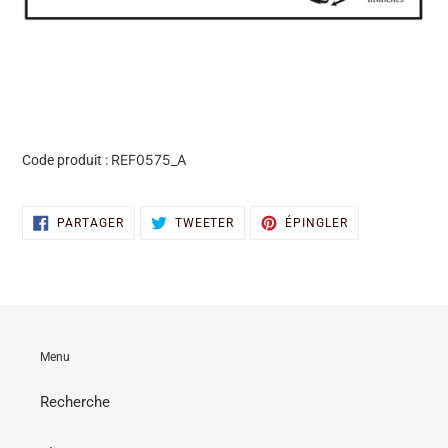
REF0575_A
Code produit :
PARTAGER
TWEETER
ÉPINGLER
PARTAGER
TWEETER
ÉPINGLER
SUR
SUR
SUR
FACEBOOK
TWITTER
PINTEREST
Menu
Recherche