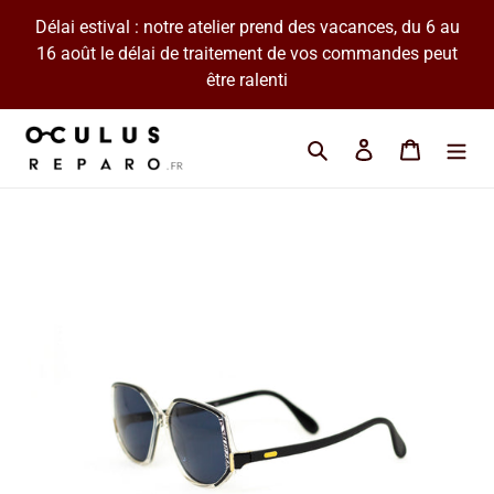
Passer
Délai estival : notre atelier prend des vacances, du 6 au
au
16 août le délai de traitement de vos commandes peut
contenu
être ralenti
Cherchez une marque 
Se connecter
Panier