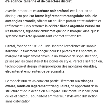
d’élégance italienne et de caractère discret.
panier
Avec leur monture en
acétate noir profond
, ces lunettes se
distinguent par leur
forme légèrement rectangulaire adoucie
aux angles arrondis
, offrant un équilibre parfait entre sobriété et
raffinement. On y retrouve la célèbre
flèche argentée Persol
sur
les branches, signature emblématique de la marque, ainsi que le
système
Meflecto
garantissant confort et flexibilité.
Persol
, fondée en 1917 à Turin, incarne l’excellence artisanale
italienne. Initialement conçue pour les pilotes et les sportifs, la
marque est rapidement devenue un symbole de sophistication,
prisée par les cinéastes et les icônes du style. Persol allie tradition,
technologie et design intemporel pour des montures durables,
élégantes et empreintes de personnalité.
Le modèle 3007V 95 convient particulièrement aux
visages
ovales, ronds ou légèrement triangulaires
, en apportant de la
structure et de la définition au regard. Une monture idéale pour
celles et ceux qui souhaitent affirmer leur style avec distinction,
sans ostentation.