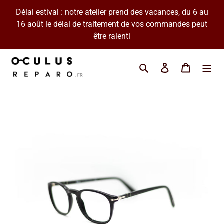
Passer
Délai estival : notre atelier prend des vacances, du 6 au
au
16 août le délai de traitement de vos commandes peut
contenu
être ralenti
Cherchez une marque 
Se connecter
Panier