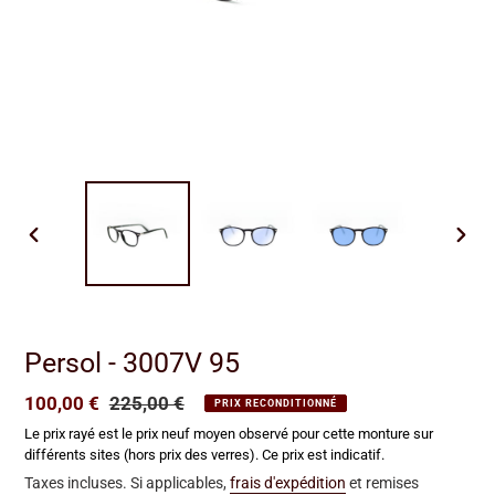
DIAPOSITIVE
DIAP
PRÉCÉDENTE
SUIV
Persol - 3007V 95
Prix
100,00 €
Prix
225,00 €
PRIX RECONDITIONNÉ
réduit
normal
Le prix rayé est le prix neuf moyen observé pour cette monture sur
différents sites (hors prix des verres). Ce prix est indicatif.
Taxes incluses. Si applicables,
frais d'expédition
et remises