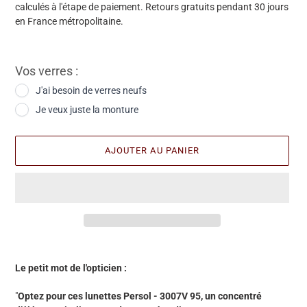
calculés à l'étape de paiement. Retours gratuits pendant 30 jours
en France métropolitaine.
Vos verres :
J'ai besoin de verres neufs
Je veux juste la monture
AJOUTER AU PANIER
Ajout
d'une
Le petit mot de l'opticien :
paire
à
"
Optez pour ces lunettes Persol - 3007V 95, un concentré
votre