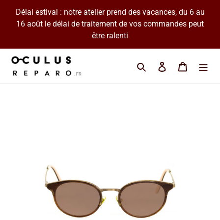
Passer
Délai estival : notre atelier prend des vacances, du 6 au
au
16 août le délai de traitement de vos commandes peut
contenu
être ralenti
Cherchez une marque 
Se connecter
Panier