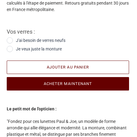
calculés à l'étape de paiement. Retours gratuits pendant 30 jours
en France métropolitaine.
Vos verres :
J'ai besoin de verres neufs
Je veux juste la monture
AJOUTER AU PANIER
ACHETER MAINTENANT
Ajout
d'une
Le petit mot de l'opticien :
paire
à
"Fondez pour ces lunettes Paul & Joe, un modèle de forme
votre
arrondie qui allie élégance et modernité. La monture, combinant
panier
plastique et métal, se distingue par ses branches finement