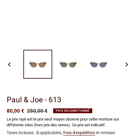
DIAPOSITIVE
DIAP
PRÉCÉDENTE
SUIV
Paul & Joe - 613
Prix
80,00 €
Prix
250,00 €
PRIX RECONDITIONNÉ
réduit
normal
Le prix rayé est le prix neuf moyen observé pour cette monture sur
différents sites (hors prix des verres). Ce prix est indicatif.
Taxes incluses. Si applicables,
frais d'expédition
et remises