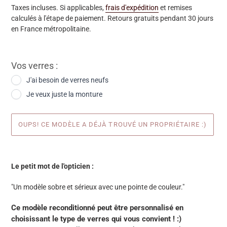
Taxes incluses. Si applicables,
frais d'expédition
et remises
calculés à l'étape de paiement. Retours gratuits pendant 30 jours
en France métropolitaine.
Vos verres :
J'ai besoin de verres neufs
Je veux juste la monture
OUPS! CE MODÈLE A DÉJÀ TROUVÉ UN PROPRIÉTAIRE :)
Ajout
d'une
Le petit mot de l'opticien :
paire
à
"Un modèle sobre et sérieux avec une pointe de couleur."
votre
panier
Ce modèle reconditionné peut être personnalisé en
choisissant le type de verres qui vous convient ! :)