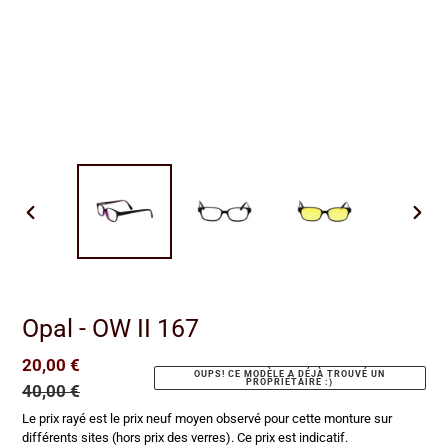
DIAPOSITIVE
DIAP
PRÉCÉDENTE
SUIV
Opal - OW II 167
Prix
20,00 €
Prix
OUPS! CE MODÈLE A DÉJÀ TROUVÉ UN
PROPRIÉTAIRE :)
réduit
40,00 €
normal
Le prix rayé est le prix neuf moyen observé pour cette monture sur
différents sites (hors prix des verres). Ce prix est indicatif.