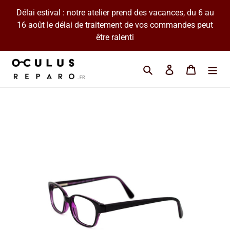
Passer
Délai estival : notre atelier prend des vacances, du 6 au
au
16 août le délai de traitement de vos commandes peut
contenu
être ralenti
Cherchez une marque 
Se connecter
Panier