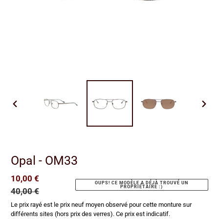
DIAPOSITIVE
DIAP
PRÉCÉDENTE
SUIV
Opal - OM33
Prix
10,00 €
Prix
OUPS! CE MODÈLE A DÉJÀ TROUVÉ UN
PROPRIÉTAIRE :)
réduit
40,00 €
normal
Le prix rayé est le prix neuf moyen observé pour cette monture sur
différents sites (hors prix des verres). Ce prix est indicatif.