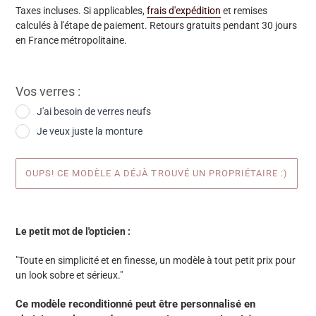
Taxes incluses. Si applicables,
frais d'expédition
et remises
calculés à l'étape de paiement. Retours gratuits pendant 30 jours
en France métropolitaine.
Vos verres :
J'ai besoin de verres neufs
Je veux juste la monture
OUPS! CE MODÈLE A DÉJÀ TROUVÉ UN PROPRIÉTAIRE :)
Ajout
d'une
Le petit mot de l'opticien :
paire
à
"Toute en simplicité et en finesse, un modèle à tout petit prix pour
votre
un look sobre et sérieux."
panier
Ce modèle reconditionné peut être personnalisé en