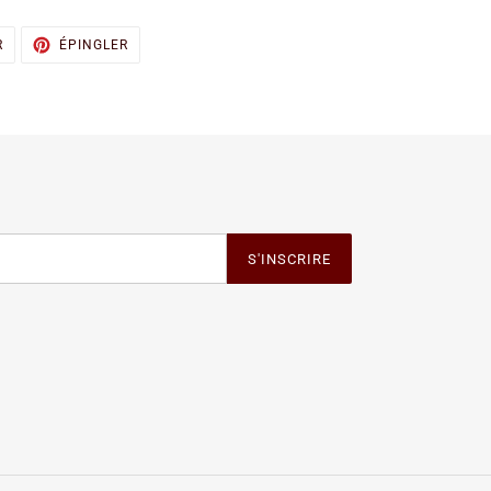
TWEETER
ÉPINGLER
R
ÉPINGLER
SUR
SUR
TWITTER
PINTEREST
S'INSCRIRE