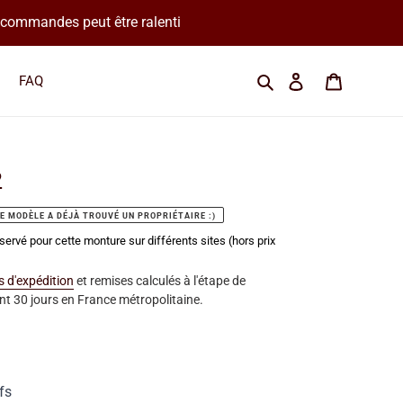
os commandes peut être ralenti
Cherchez une marque
Se connecter
Panier
FAQ
2
E MODÈLE A DÉJÀ TROUVÉ UN PROPRIÉTAIRE :)
servé pour cette monture sur différents sites (hors prix
is d'expédition
et remises calculés à l'étape de
t 30 jours en France métropolitaine.
fs