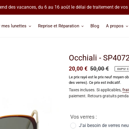
 prend des vacances, du 6 au 16 août le délai de traitement de v
r mes lunettes
Reprise et Réparation
Blog
A propos
Occhiali - SP407
Prix
20,00 €
Prix
50,00 €
OUPS! C
réduit
normal
Le prix rayé est le prix neuf moyen ob
des verres). Ce prix est indicatif.
Taxes incluses. Si applicables,
fra
paiement. Retours gratuits pendan
Vos verres :
J'ai besoin de verres neu