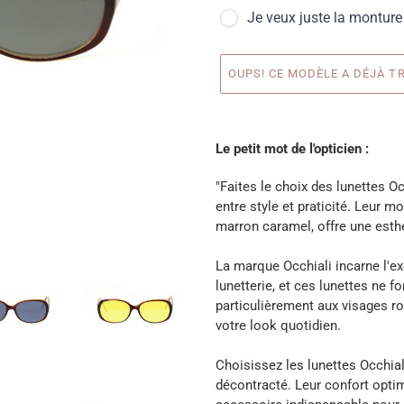
Je veux juste la monture
OUPS! CE MODÈLE A DÉJÀ TR
Ajout
d'une
Le petit mot de l'opticien :
paire
à
"Faites le choix des lunettes Oc
votre
entre style et praticité. Leur m
panier
marron caramel, offre une esth
La marque Occhiali incarne l'ex
lunetterie, et ces lunettes ne 
particulièrement aux visages r
votre look quotidien.
Choisissez les lunettes Occhiali
décontracté. Leur confort optim