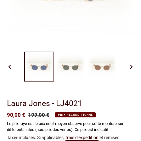
DIAPOSITIVE
DIAP
PRÉCÉDENTE
SUIV
Laura Jones - LJ4021
Prix
90,00 €
Prix
199,00 €
PRIX RECONDITIONNÉ
réduit
normal
Le prix rayé est le prix neuf moyen observé pour cette monture sur
différents sites (hors prix des verres). Ce prix est indicatif.
Taxes incluses. Si applicables,
frais d'expédition
et remises