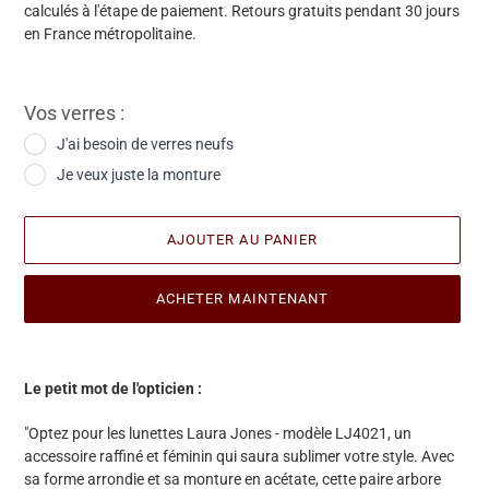
calculés à l'étape de paiement. Retours gratuits pendant 30 jours
en France métropolitaine.
Vos verres :
J'ai besoin de verres neufs
Je veux juste la monture
AJOUTER AU PANIER
ACHETER MAINTENANT
Ajout
d'une
Le petit mot de l'opticien :
paire
à
"Optez pour les lunettes Laura Jones - modèle LJ4021, un
votre
accessoire raffiné et féminin qui saura sublimer votre style. Avec
panier
sa forme arrondie et sa monture en acétate, cette paire arbore