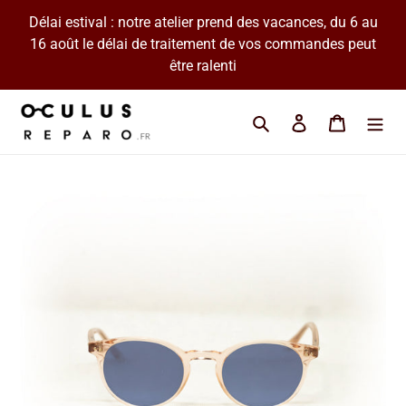
Passer
Délai estival : notre atelier prend des vacances, du 6 au
au
16 août le délai de traitement de vos commandes peut
contenu
être ralenti
Cherchez une marque 
Se connecter
Panier