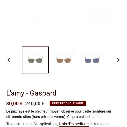
DIAPOSITIVE
DIAP
PRÉCÉDENTE
SUIV
L'amy - Gaspard
Prix
80,00 €
Prix
240,00 €
PRIX RECONDITIONNÉ
réduit
normal
Le prix rayé est le prix neuf moyen observé pour cette monture sur
différents sites (hors prix des verres). Ce prix est indicatif.
Taxes incluses. Si applicables,
frais d'expédition
et remises