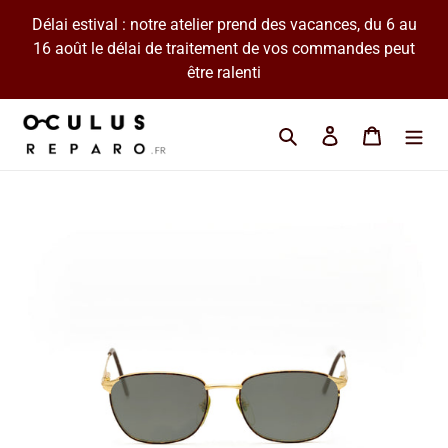
Passer
Délai estival : notre atelier prend des vacances, du 6 au
au
16 août le délai de traitement de vos commandes peut
contenu
être ralenti
Cherchez une marque 
Se connecter
Panier