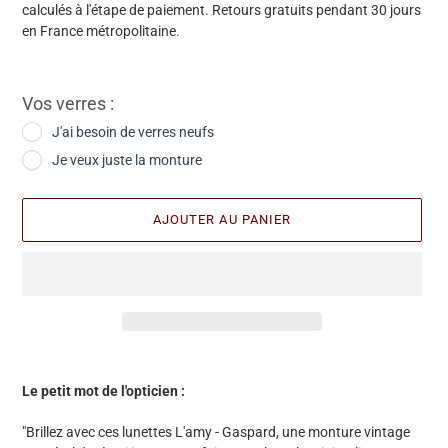
calculés à l'étape de paiement. Retours gratuits pendant 30 jours
en France métropolitaine.
Vos verres :
J'ai besoin de verres neufs
Je veux juste la monture
AJOUTER AU PANIER
Ajout
d'une
Le petit mot de l'opticien :
paire
à
"Brillez avec ces lunettes L'amy - Gaspard, une monture vintage
votre