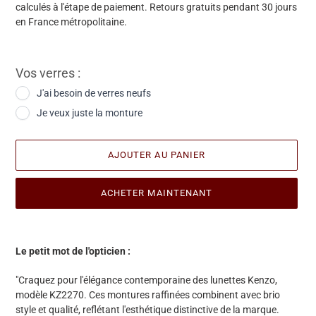
calculés à l'étape de paiement. Retours gratuits pendant 30 jours
en France métropolitaine.
Vos verres :
J'ai besoin de verres neufs
Je veux juste la monture
AJOUTER AU PANIER
ACHETER MAINTENANT
Ajout
d'une
Le petit mot de l'opticien :
paire
à
"Craquez pour l'élégance contemporaine des lunettes Kenzo,
votre
modèle KZ2270. Ces montures raffinées combinent avec brio
panier
style et qualité, reflétant l'esthétique distinctive de la marque.