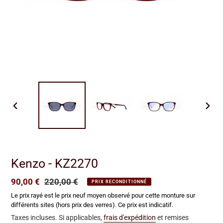
DIAPOSITIVE
DIAP
PRÉCÉDENTE
SUIV
Kenzo - KZ2270
Prix
90,00 €
Prix
220,00 €
PRIX RECONDITIONNÉ
réduit
normal
Le prix rayé est le prix neuf moyen observé pour cette monture sur
différents sites (hors prix des verres). Ce prix est indicatif.
Taxes incluses. Si applicables,
frais d'expédition
et remises