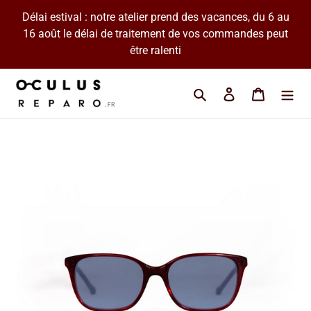
Passer
Délai estival : notre atelier prend des vacances, du 6 au
au
16 août le délai de traitement de vos commandes peut
contenu
être ralenti
Cherchez une marque 
Se connecter
Panier