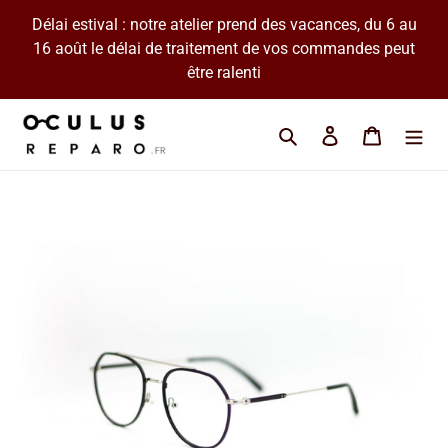
Passer
Délai estival : notre atelier prend des vacances, du 6 au
au
16 août le délai de traitement de vos commandes peut
contenu
être ralenti
Cherchez une marque 
Se connecter
Panier