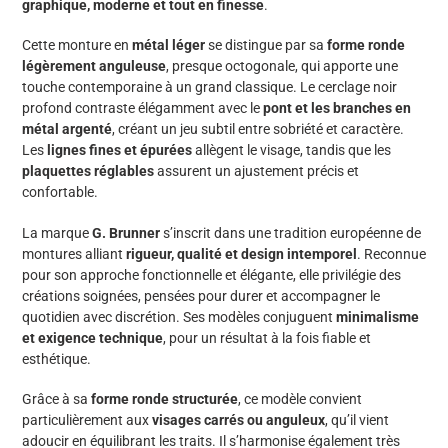
graphique, moderne et tout en finesse
.
panier
Cette monture en
métal léger
se distingue par sa
forme ronde
légèrement anguleuse
, presque octogonale, qui apporte une
touche contemporaine à un grand classique. Le cerclage noir
profond contraste élégamment avec le
pont et les branches en
métal argenté
, créant un jeu subtil entre sobriété et caractère.
Les
lignes fines et épurées
allègent le visage, tandis que les
plaquettes réglables
assurent un ajustement précis et
confortable.
La marque
G. Brunner
s’inscrit dans une tradition européenne de
montures alliant
rigueur, qualité et design intemporel
. Reconnue
pour son approche fonctionnelle et élégante, elle privilégie des
créations soignées, pensées pour durer et accompagner le
quotidien avec discrétion. Ses modèles conjuguent
minimalisme
et exigence technique
, pour un résultat à la fois fiable et
esthétique.
Grâce à sa
forme ronde structurée
, ce modèle convient
particulièrement aux
visages carrés ou anguleux
, qu’il vient
adoucir en équilibrant les traits. Il s’harmonise également très