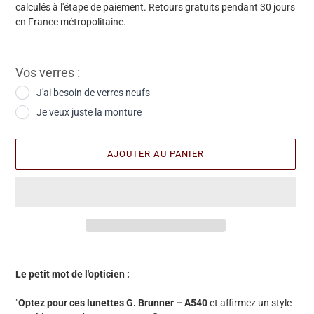
calculés à l'étape de paiement. Retours gratuits pendant 30 jours
en France métropolitaine.
Vos verres :
J'ai besoin de verres neufs
Je veux juste la monture
AJOUTER AU PANIER
Ajout
d'une
Le petit mot de l'opticien :
paire
à
"
Optez pour ces lunettes G. Brunner – A540
et affirmez un style
votre