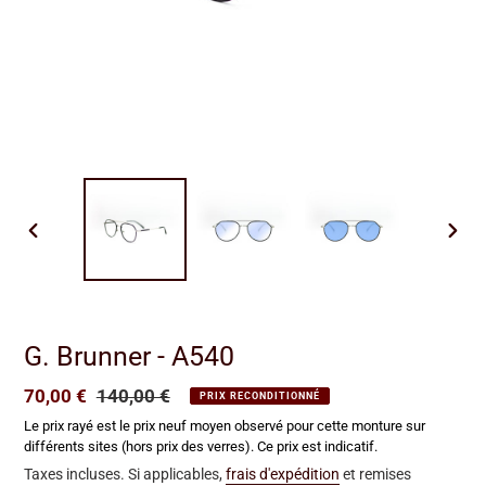
DIAPOSITIVE
DIAP
PRÉCÉDENTE
SUIV
G. Brunner - A540
Prix
70,00 €
Prix
140,00 €
PRIX RECONDITIONNÉ
réduit
normal
Le prix rayé est le prix neuf moyen observé pour cette monture sur
différents sites (hors prix des verres). Ce prix est indicatif.
Taxes incluses. Si applicables,
frais d'expédition
et remises