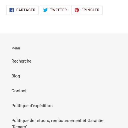
PARTAGER
TWEETER
ÉPINGLER
PARTAGER
TWEETER
ÉPINGLER
SUR
SUR
SUR
FACEBOOK
TWITTER
PINTEREST
Menu
Recherche
Blog
Contact
Politique d'expédition
Politique de retours, remboursement et Garantie
"Reparo"