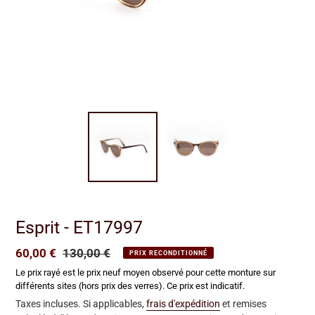
Esprit - ET17997
Prix
60,00 €
Prix
130,00 €
PRIX RECONDITIONNÉ
réduit
normal
Le prix rayé est le prix neuf moyen observé pour cette monture sur
différents sites (hors prix des verres). Ce prix est indicatif.
Taxes incluses. Si applicables,
frais d'expédition
et remises