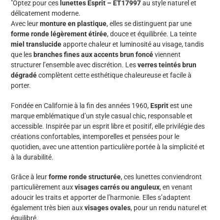
"
Optez pour ces
lunettes Esprit – ET17997
au style naturel et
votre
délicatement moderne.
panier
Avec leur
monture en plastique
, elles se distinguent par une
forme ronde légèrement étirée
, douce et équilibrée. La teinte
miel translucide
apporte chaleur et luminosité au visage, tandis
que les
branches fines aux accents brun foncé
viennent
structurer l’ensemble avec discrétion. Les
verres teintés brun
dégradé
complètent cette esthétique chaleureuse et facile à
porter.
Fondée en Californie à la fin des années 1960,
Esprit
est une
marque emblématique d’un style casual chic, responsable et
accessible. Inspirée par un esprit libre et positif, elle privilégie des
créations confortables, intemporelles et pensées pour le
quotidien, avec une attention particulière portée à la simplicité et
à la durabilité.
Grâce à leur
forme ronde structurée
, ces lunettes conviendront
particulièrement aux
visages carrés ou anguleux
, en venant
adoucir les traits et apporter de l’harmonie. Elles s’adaptent
également très bien aux
visages ovales
, pour un rendu naturel et
équilibré.