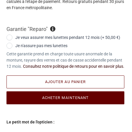
calculés à l'étape de paiement. Retours gratuits pendant 30 jours
en France métropolitaine.
Garantie "Reparo"
Je veux assurer mes lunettes pendant 12 mois (+ 50,00 €)
Je n'assure pas mes lunettes
Cette garantie prend en charge toute usure anormale de la
monture, rayure des verres et cas de casse accidentelle pendant
12 mois.
Consultez notre politique de retours pour en savoir plus.
AJOUTER AU PANIER
ACHETER MAINTENANT
Ajout
d'une
Le petit mot de l'opticien :
paire
à