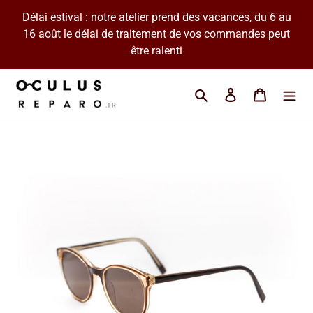
Passer
Délai estival : notre atelier prend des vacances, du 6 au
au
16 août le délai de traitement de vos commandes peut
contenu
être ralenti
Cherchez une marque 
Se connecter
Panier