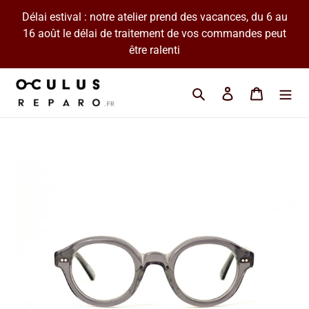
Passer
Délai estival : notre atelier prend des vacances, du 6 au
au
16 août le délai de traitement de vos commandes peut
contenu
être ralenti
Cherchez une marque 
Se connecter
Panier