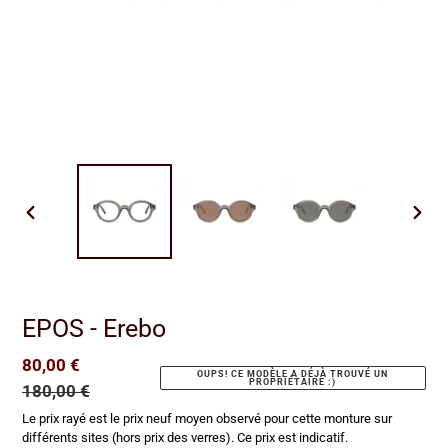
DIAPOSITIVE
DIAP
PRÉCÉDENTE
SUIV
EPOS - Erebo
Prix
80,00 €
Prix
OUPS! CE MODÈLE A DÉJÀ TROUVÉ UN
PROPRIÉTAIRE :)
réduit
180,00 €
normal
Le prix rayé est le prix neuf moyen observé pour cette monture sur
différents sites (hors prix des verres). Ce prix est indicatif.