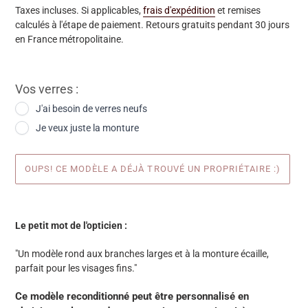
Taxes incluses. Si applicables,
frais d'expédition
et remises
calculés à l'étape de paiement. Retours gratuits pendant 30 jours
en France métropolitaine.
Vos verres :
J'ai besoin de verres neufs
Je veux juste la monture
OUPS! CE MODÈLE A DÉJÀ TROUVÉ UN PROPRIÉTAIRE :)
Ajout
d'une
Le petit mot de l'opticien :
paire
à
"Un modèle rond aux branches larges et à la monture écaille,
votre
parfait pour les visages fins."
panier
Ce modèle reconditionné peut être personnalisé en