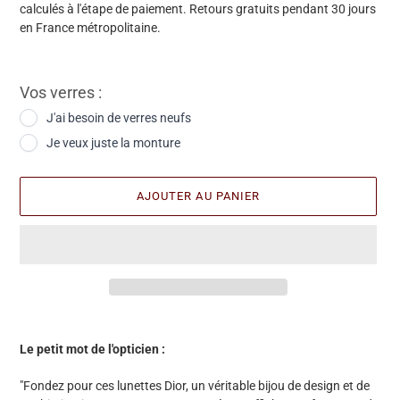
calculés à l'étape de paiement. Retours gratuits pendant 30 jours
en France métropolitaine.
Vos verres :
J'ai besoin de verres neufs
Je veux juste la monture
AJOUTER AU PANIER
Ajout
d'une
Le petit mot de l'opticien :
paire
à
"Fondez pour ces lunettes Dior, un véritable bijou de design et de
votre