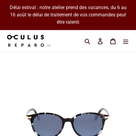
Passer
Délai estival : notre atelier prend des vacances, du 6 au
au
16 août le délai de traitement de vos commandes peut
contenu
être ralenti
Cherchez une marque 
Se connecter
Panier