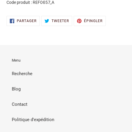
REF0657_A
Code produit :
PARTAGER
TWEETER
ÉPINGLER
PARTAGER
TWEETER
ÉPINGLER
SUR
SUR
SUR
FACEBOOK
TWITTER
PINTEREST
Menu
Recherche
Blog
Contact
Politique d'expédition