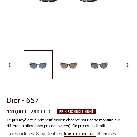
DIAPOSITIVE
DIAP
PRÉCÉDENTE
SUIV
Dior - 657
Prix
120,00 €
Prix
280,00 €
PRIX RECONDITIONNÉ
réduit
normal
Le prix rayé est le prix neuf moyen observé pour cette monture sur
différents sites (hors prix des verres). Ce prix est indicatif.
Taxes incluses. Si applicables,
frais d'expédition
et remises