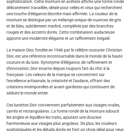
sophistication. Cette monture en acétate affiche une forme ronde
panier
délicatement travaillée, idéale pour celles et ceux qui recherchent
une touche d'élégance discrète mais affirmée. La couleur de la
monture se distingue par un mélange unique de nuances de gris
et de bleu, subtilement marbré, complétée par des branches
rouges et des accents dorés. Cette combinaison audacieuse
apporte une modernité élégante et un raffinement inégalé.
La maison Dior, fondée en 1946 par le célèbre couturier Christian
Dior, est une référence incontournable dans le monde de la haute
couture et du luxe. Synonyme d'élégance, de raffinement et
d'innovation, Dior incarne depuis toujours l'art du chic à la
française. Les valeurs de la marque se concentrent sur
l'excellence artisanale, la créativité et l'audace, offrant des
créations intemporelles et avant-gardistes qui continuent de
séduire le monde entier.
Ces lunettes Dior conviennent parfaitement aux visages ovales,
carrés et rectangulaires. La forme ronde de la monture adoucit
les angles et équilibre les traits, ajoutant une douceur
harmonieuse aux visages plus anguleux. De plus, les couleurs
sophistiquées et les détails dorés en font un choix idéal pour ceux