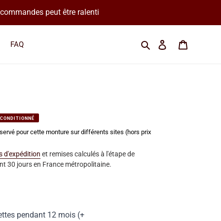
os commandes peut être ralenti
Cherchez une marque
Se connecter
Panier
FAQ
ECONDITIONNÉ
servé pour cette monture sur différents sites (hors prix
is d'expédition
et remises calculés à l'étape de
t 30 jours en France métropolitaine.
ettes pendant 12 mois (+