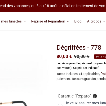
 prend des vacances, du 6 au 16 août le délai de traitement de v
r mes lunettes
Reprise et Réparation
Blog
A propos
Dégriffées - 778
Prix
80,00 €
Prix
90,00 €
PRIX R
réduit
normal
Le prix rayé est le prix neuf moyen ob
des verres). Ce prix est indicatif.
Taxes incluses. Si applicables,
fra
paiement. Retours gratuits pendan
Garantie "Reparo"
Je veux assurer mes lun