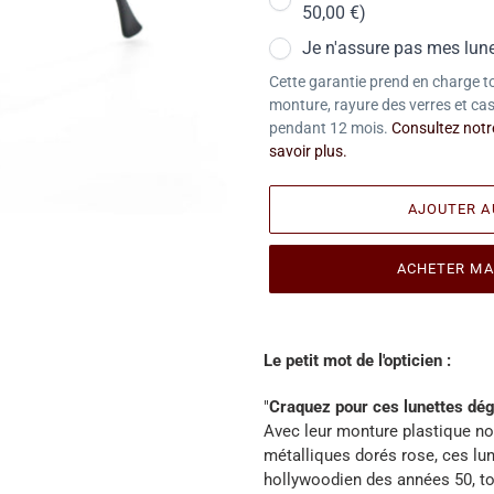
50,00 €)
Je n'assure pas mes lune
Cette garantie prend en charge t
monture, rayure des verres et cas
pendant 12 mois.
Consultez notre
savoir plus.
AJOUTER A
ACHETER MA
Ajout
d'une
Le petit mot de l'opticien :
paire
à
"
Craquez pour ces lunettes dég
votre
Avec leur monture plastique noi
panier
métalliques dorés rose, ces lu
hollywoodien des années 50, t