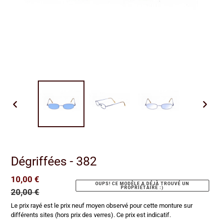
DIAPOSITIVE
DIAP
PRÉCÉDENTE
SUIV
Dégriffées - 382
Prix
10,00 €
Prix
OUPS! CE MODÈLE A DÉJÀ TROUVÉ UN
PROPRIÉTAIRE :)
réduit
20,00 €
normal
Le prix rayé est le prix neuf moyen observé pour cette monture sur
différents sites (hors prix des verres). Ce prix est indicatif.