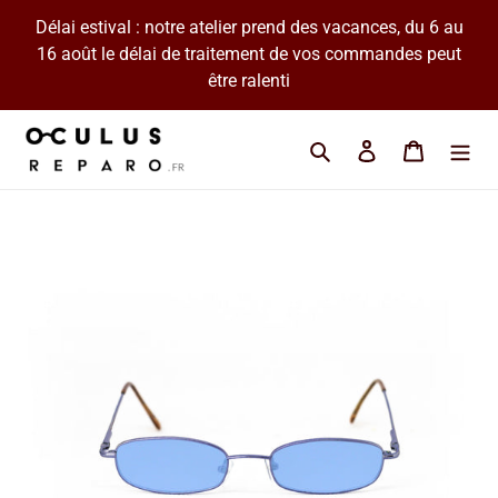
Passer
Délai estival : notre atelier prend des vacances, du 6 au
au
16 août le délai de traitement de vos commandes peut
contenu
être ralenti
Cherchez une marque 
Se connecter
Panier