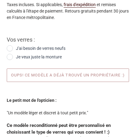
Taxes incluses. Si applicables,
frais d'expédition
et remises
calculés à l'étape de paiement. Retours gratuits pendant 30 jours
en France métropolitaine.
Vos verres :
J'ai besoin de verres neufs
Je veux juste la monture
OUPS! CE MODÈLE A DÉJÀ TROUVÉ UN PROPRIÉTAIRE :)
Ajout
d'une
Le petit mot de l'opticien :
paire
à
"Un modèle léger et discret à tout petit prix."
votre
panier
Ce modèle reconditionné peut être personnalisé en
choisissant le type de verres qui vous convient ! :)