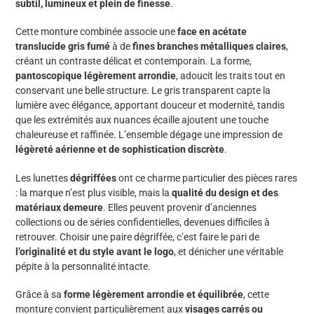
subtil, lumineux et plein de finesse
.
panier
Cette monture combinée associe une
face en acétate
translucide gris fumé
à de
fines branches métalliques claires
,
créant un contraste délicat et contemporain. La forme,
pantoscopique légèrement arrondie
, adoucit les traits tout en
conservant une belle structure. Le gris transparent capte la
lumière avec élégance, apportant douceur et modernité, tandis
que les extrémités aux nuances écaille ajoutent une touche
chaleureuse et raffinée. L’ensemble dégage une impression de
légèreté aérienne et de sophistication discrète
.
Les lunettes
dégriffées
ont ce charme particulier des pièces rares
: la marque n’est plus visible, mais la
qualité du design et des
matériaux demeure
. Elles peuvent provenir d’anciennes
collections ou de séries confidentielles, devenues difficiles à
retrouver. Choisir une paire dégriffée, c’est faire le pari de
l’originalité et du style avant le logo
, et dénicher une véritable
pépite à la personnalité intacte.
Grâce à sa
forme légèrement arrondie et équilibrée
, cette
monture convient particulièrement aux
visages carrés ou