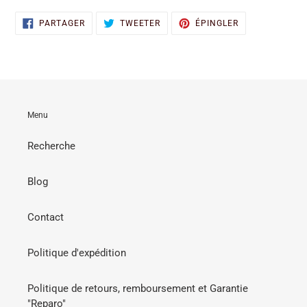
PARTAGER
TWEETER
ÉPINGLER
PARTAGER
TWEETER
ÉPINGLER
SUR
SUR
SUR
FACEBOOK
TWITTER
PINTEREST
Menu
Recherche
Blog
Contact
Politique d'expédition
Politique de retours, remboursement et Garantie
"Reparo"