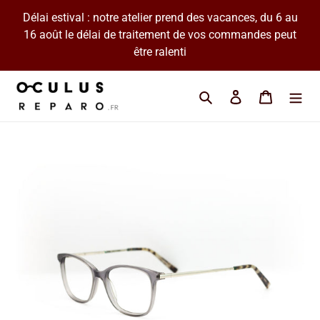
Passer
Délai estival : notre atelier prend des vacances, du 6 au
au
16 août le délai de traitement de vos commandes peut
contenu
être ralenti
Cherchez une marque 
Se connecter
Panier