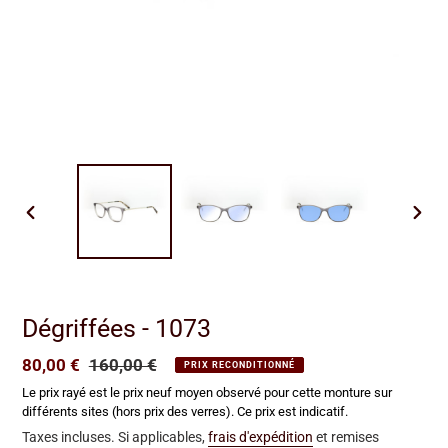
DIAPOSITIVE
DIAP
PRÉCÉDENTE
SUIV
Dégriffées - 1073
Prix
80,00 €
Prix
160,00 €
PRIX RECONDITIONNÉ
réduit
normal
Le prix rayé est le prix neuf moyen observé pour cette monture sur
différents sites (hors prix des verres). Ce prix est indicatif.
Taxes incluses. Si applicables,
frais d'expédition
et remises