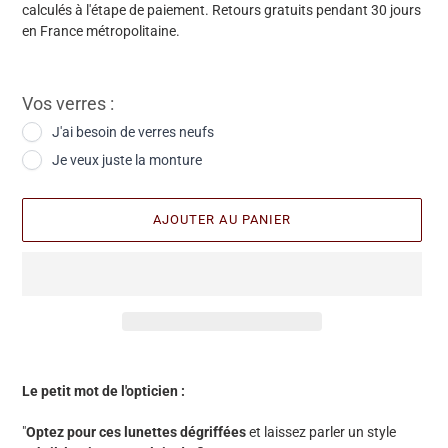
calculés à l'étape de paiement. Retours gratuits pendant 30 jours
en France métropolitaine.
Vos verres :
J'ai besoin de verres neufs
Je veux juste la monture
AJOUTER AU PANIER
Ajout
d'une
Le petit mot de l'opticien :
paire
à
"
Optez pour ces lunettes dégriffées
et laissez parler un style
votre