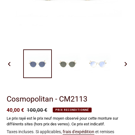
DIAPOSITIVE
DIAP
PRÉCÉDENTE
SUIV
Cosmopolitan - CM2113
Prix
40,00 €
Prix
100,00 €
PRIX RECONDITIONNÉ
réduit
normal
Le prix rayé est le prix neuf moyen observé pour cette monture sur
différents sites (hors prix des verres). Ce prix est indicatif.
Taxes incluses. Si applicables,
frais d'expédition
et remises