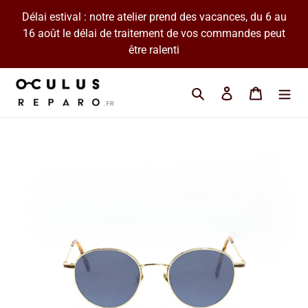
Passer
Délai estival : notre atelier prend des vacances, du 6 au
au
16 août le délai de traitement de vos commandes peut
contenu
être ralenti
Cherchez une marque 
Se connecter
Panier