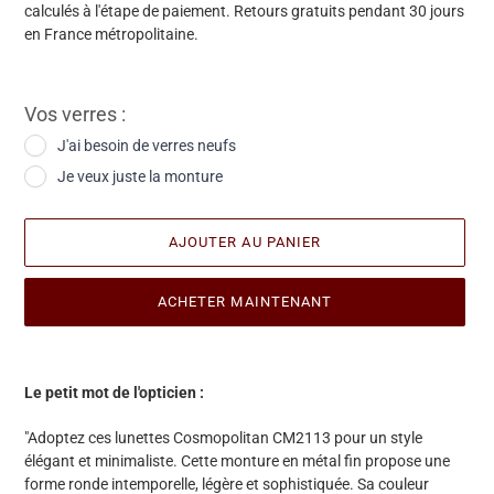
calculés à l'étape de paiement. Retours gratuits pendant 30 jours
en France métropolitaine.
Vos verres :
J'ai besoin de verres neufs
Je veux juste la monture
AJOUTER AU PANIER
ACHETER MAINTENANT
Ajout
d'une
Le petit mot de l'opticien :
paire
à
"
Adoptez ces lunettes Cosmopolitan CM2113 pour un style
votre
élégant et minimaliste. Cette monture en métal fin propose une
panier
forme ronde intemporelle, légère et sophistiquée. Sa couleur