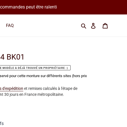
os commandes peut être ralenti
Cherchez une marque
Se connecter
Panier
FAQ
64 BK01
E MODÈLE A DÉJÀ TROUVÉ UN PROPRIÉTAIRE :)
servé pour cette monture sur différents sites (hors prix
is d'expédition
et remises calculés à l'étape de
t 30 jours en France métropolitaine.
fs