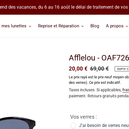
 prend des vacances, du 6 au 16 août le délai de traitement de v
r mes lunettes
Reprise et Réparation
Blog
A propos
Afflelou - OAF72
Prix
20,00 €
Prix
69,00 €
OUPS! C
réduit
normal
Le prix rayé est le prix neuf moyen ob
des verres). Ce prix est indicatif.
Taxes incluses. Si applicables,
fra
paiement. Retours gratuits pendan
Vos verres :
J'ai besoin de verres neu