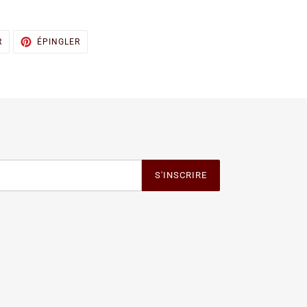
TWEETER
ÉPINGLER
R
ÉPINGLER
SUR
SUR
TWITTER
PINTEREST
S'INSCRIRE