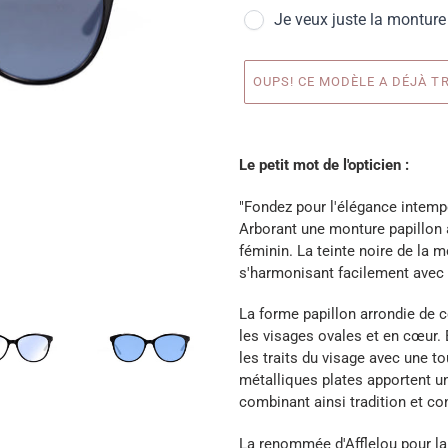
Je veux juste la monture
OUPS! CE MODÈLE A DÉJÀ TR
Ajout
d'une
Le petit mot de l'opticien :
paire
à
"Fondez pour l'élégance intemp
votre
Arborant une monture papillon 
panier
féminin. La teinte noire de la 
s'harmonisant facilement avec d
La forme papillon arrondie de c
les visages ovales et en cœur. E
les traits du visage avec une t
métalliques plates apportent u
combinant ainsi tradition et c
La renommée d'Afflelou pour la 