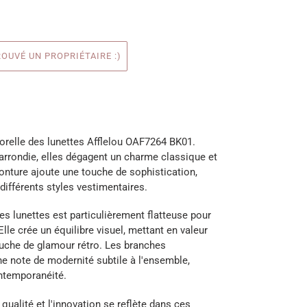
OUVÉ UN PROPRIÉTAIRE :)
orelle des lunettes Afflelou OAF7264 BK01.
arrondie, elles dégagent un charme classique et
monture ajoute une touche de sophistication,
ifférents styles vestimentaires.
es lunettes est particulièrement flatteuse pour
lle crée un équilibre visuel, mettant en valeur
ouche de glamour rétro. Les branches
ne note de modernité subtile à l'ensemble,
ontemporanéité.
qualité et l'innovation se reflète dans ces