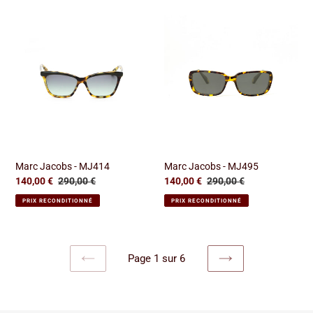
Marc
Marc
Jacobs
Jacobs
-
-
MJ414
MJ495
Marc Jacobs - MJ414
Marc Jacobs - MJ495
Prix
140,00 €
Prix
290,00 €
Prix
140,00 €
Prix
290,00 €
réduit
normal
réduit
normal
PRIX RECONDITIONNÉ
PRIX RECONDITIONNÉ
Page 1 sur 6
PAGE
PAGE
PRÉCÉDENTE
SUIVANTE