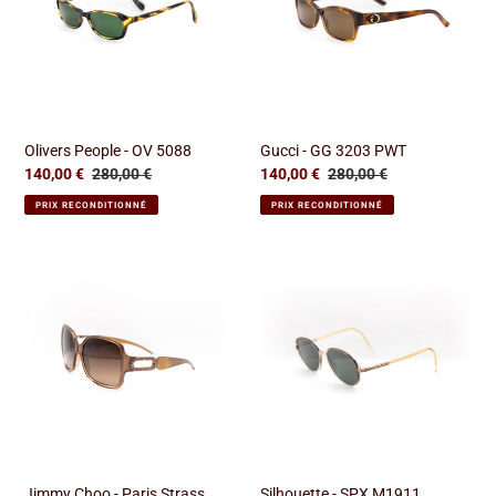
5088
PWT
Olivers People - OV 5088
Gucci - GG 3203 PWT
Prix
140,00 €
Prix
280,00 €
Prix
140,00 €
Prix
280,00 €
réduit
normal
réduit
normal
PRIX RECONDITIONNÉ
PRIX RECONDITIONNÉ
Jimmy
Silhouette
Choo
-
-
SPX
Paris
M1911
Strass
Jimmy Choo - Paris Strass
Silhouette - SPX M1911