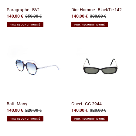
Paragraphe - BV1
Dior Homme - BlackTie 142
Prix
140,00 €
Prix
350,00 €
Prix
140,00 €
Prix
300,00 €
réduit
normal
réduit
normal
PRIX RECONDITIONNÉ
PRIX RECONDITIONNÉ
Bali
Gucci
-
-
Many
GG
2944
Bali - Many
Gucci - GG 2944
Prix
140,00 €
Prix
220,00 €
Prix
140,00 €
Prix
320,00 €
réduit
normal
réduit
normal
PRIX RECONDITIONNÉ
PRIX RECONDITIONNÉ
Lacoste
Schiaparelli