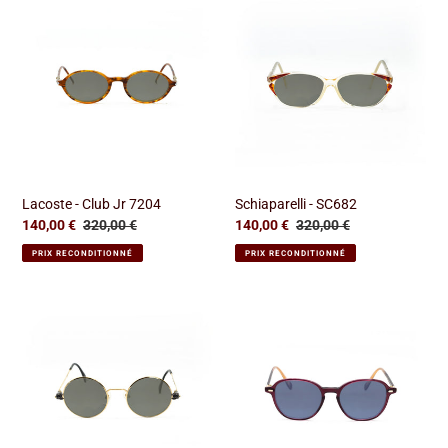
-
-
Club
SC682
Jr
7204
Lacoste - Club Jr 7204
Schiaparelli - SC682
Prix
140,00 €
Prix
320,00 €
Prix
140,00 €
Prix
320,00 €
réduit
normal
réduit
normal
PRIX RECONDITIONNÉ
PRIX RECONDITIONNÉ
Silhouette
Carven
-
-
M7112
CC1044