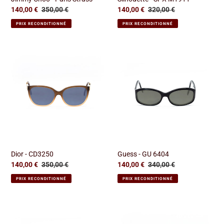
Prix
140,00 €
Prix
350,00 €
Prix
140,00 €
Prix
320,00 €
réduit
normal
réduit
normal
PRIX RECONDITIONNÉ
PRIX RECONDITIONNÉ
Dior
Guess
-
-
CD3250
GU
6404
Dior - CD3250
Guess - GU 6404
Prix
140,00 €
Prix
350,00 €
Prix
140,00 €
Prix
340,00 €
réduit
normal
réduit
normal
PRIX RECONDITIONNÉ
PRIX RECONDITIONNÉ
Prada
Gucci
-
-