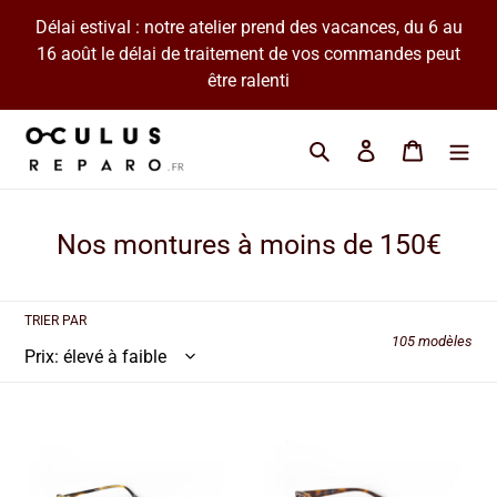
Passer
Délai estival : notre atelier prend des vacances, du 6 au
au
16 août le délai de traitement de vos commandes peut
contenu
être ralenti
Cherchez une marque 
Se connecter
Panier
Collection:
Nos montures à moins de 150€
TRIER PAR
105 modèles
Olivers
Gucci
People
-
-
GG
OV
3203