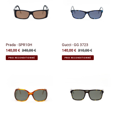
SPR10H
GG
3723
Prada - SPR10H
Gucci - GG 3723
Prix
140,00 €
Prix
340,00 €
Prix
140,00 €
Prix
310,00 €
réduit
normal
réduit
normal
PRIX RECONDITIONNÉ
PRIX RECONDITIONNÉ
Paragraphe
Dior
-
Homme
BV1
-
BlackTie
142