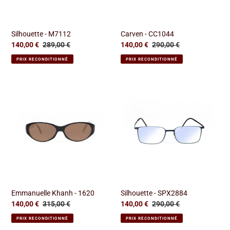
Silhouette - M7112
Carven - CC1044
Prix
140,00 €
Prix
289,00 €
Prix
140,00 €
Prix
290,00 €
réduit
normal
réduit
normal
PRIX RECONDITIONNÉ
PRIX RECONDITIONNÉ
Emmanuelle
Silhouette
Khanh
-
-
SPX2884
1620
Emmanuelle Khanh - 1620
Silhouette - SPX2884
Prix
140,00 €
Prix
315,00 €
Prix
140,00 €
Prix
290,00 €
réduit
normal
réduit
normal
PRIX RECONDITIONNÉ
PRIX RECONDITIONNÉ