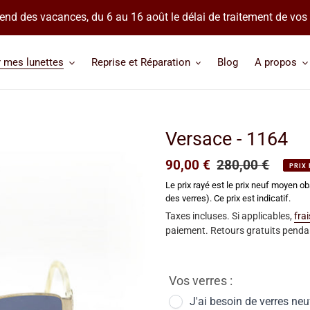
 prend des vacances, du 6 au 16 août le délai de traitement de v
r mes lunettes
Reprise et Réparation
Blog
A propos
Versace - 1164
Prix
90,00 €
Prix
280,00 €
PRIX
réduit
normal
Le prix rayé est le prix neuf moyen ob
des verres). Ce prix est indicatif.
Taxes incluses. Si applicables,
fra
paiement. Retours gratuits pendan
Vos verres :
J'ai besoin de verres neu