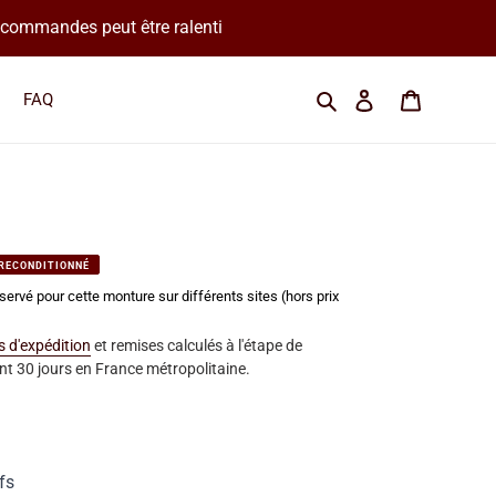
os commandes peut être ralenti
Cherchez une marque
Se connecter
Panier
FAQ
 RECONDITIONNÉ
servé pour cette monture sur différents sites (hors prix
is d'expédition
et remises calculés à l'étape de
t 30 jours en France métropolitaine.
fs