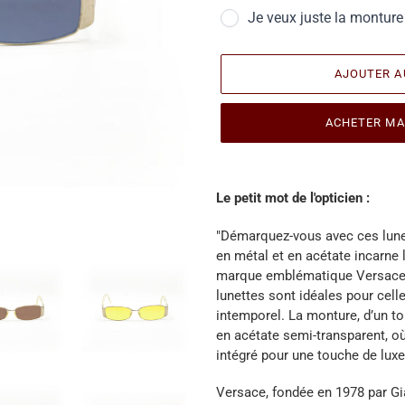
Je veux juste la monture
AJOUTER A
ACHETER MA
Ajout
d'une
Le petit mot de l'opticien :
paire
à
"Démarquez-vous avec ces lune
votre
en métal et en acétate incarne l
panier
marque emblématique Versace. 
lunettes sont idéales pour cell
intemporel. La monture, d’un to
en acétate semi-transparent, o
intégré pour une touche de luxe
Versace, fondée en 1978 par Gi