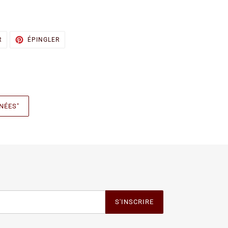
TWEETER
ÉPINGLER
R
ÉPINGLER
SUR
SUR
TWITTER
PINTEREST
NÉES"
S'INSCRIRE