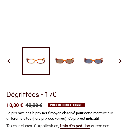
DIAPOSITIVE
DIAP
PRÉCÉDENTE
SUIV
Dégriffées - 170
Prix
10,00 €
Prix
40,00 €
PRIX RECONDITIONNÉ
réduit
normal
Le prix rayé est le prix neuf moyen observé pour cette monture sur
différents sites (hors prix des verres). Ce prix est indicatif.
Taxes incluses. Si applicables,
frais d'expédition
et remises