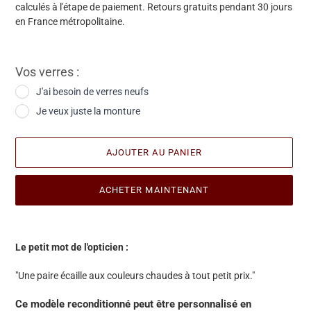
calculés à l'étape de paiement. Retours gratuits pendant 30 jours
en France métropolitaine.
Vos verres :
J'ai besoin de verres neufs
Je veux juste la monture
AJOUTER AU PANIER
ACHETER MAINTENANT
Ajout
d'une
Le petit mot de l'opticien :
paire
à
"Une paire écaille aux couleurs chaudes à tout petit prix."
votre
panier
Ce modèle reconditionné peut être personnalisé en