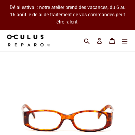
Passer
Délai estival : notre atelier prend des vacances, du 6 au
au
16 août le délai de traitement de vos commandes peut
contenu
être ralenti
Cherchez une marque 
Se connecter
Panier