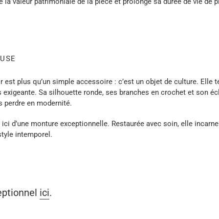
 la valeur patrimoniale de la pièce et prolonge sa durée de vie de 
EUSE
r est plus qu’un simple accessoire : c’est un objet de culture. Ell
is exigeante. Sa silhouette ronde, ses branches en crochet et son écl
s perdre en modernité.
 ici d’une
monture exceptionnelle
. Restaurée avec soin, elle incarne 
style intemporel.
eptionnel
ici
.