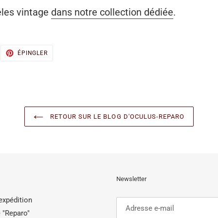
les vintage
dans notre collection dédiée
.
WEETER
ÉPINGLER
ÉPINGLER
UR
SUR
ITTER
PINTEREST
RETOUR SUR LE BLOG D'OCULUS-REPARO
Newsletter
'expédition
 "Reparo"