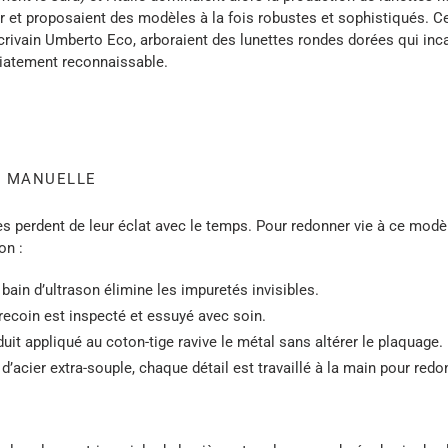
or et proposaient des modèles à la fois robustes et sophistiqués. C
crivain Umberto Eco, arboraient des lunettes rondes dorées qui inc
diatement reconnaissable.
N MANUELLE
 perdent de leur éclat avec le temps. Pour redonner vie à ce modè
on :
 bain d’ultrason élimine les impuretés invisibles.
recoin est inspecté et essuyé avec soin.
duit appliqué au coton-tige ravive le métal sans altérer le plaquage.
e d’acier extra-souple, chaque détail est travaillé à la main pour red