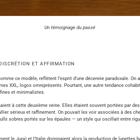
Un témoignage du passé
 DISCRÉTION ET AFFIRMATION
comme ce modèle, reflètent l’esprit d’une décennie paradoxale. On
mes XXL, logos omniprésents. Pourtant, une autre tendance cohabitai
fines et minimalistes.
ient à cette deuxième veine. Elles étaient souvent portées par des i
llier sérieux et raffinement. On pouvait les voir associées à des ch
ulls sobres portés sur les épaules — un style qui oscillait entre r
ent le Jura) et l’Italie dominaient alors la production de lunettes