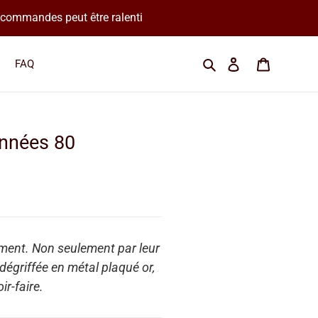
os commandes peut être ralenti
Cherchez une marque
Se connecter
Panier
FAQ
années 80
ement. Non seulement par leur
dégriffée en métal plaqué or,
ir-faire.