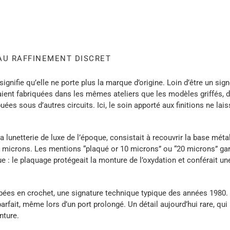
AU RAFFINEMENT DISCRET
signifie qu’elle ne porte plus la marque d’origine. Loin d’être un sig
étaient fabriquées dans les mêmes ateliers que les modèles griffés,
es sous d’autres circuits. Ici, le soin apporté aux finitions ne lais
a lunetterie de luxe de l’époque, consistait à recouvrir la base méta
n microns. Les mentions “plaqué or 10 microns” ou “20 microns” gar
 : le plaquage protégeait la monture de l’oxydation et conférait une 
bées en crochet
, une signature technique typique des années 1980. 
parfait, même lors d’un port prolongé. Un détail aujourd’hui rare, qui
nture.