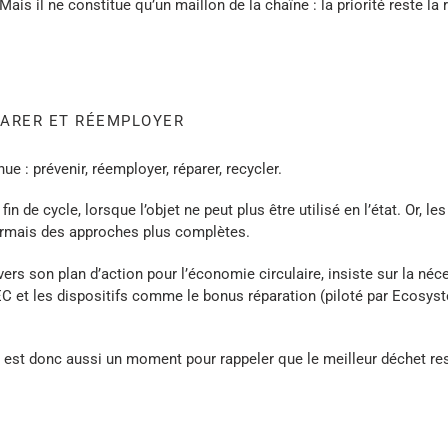
 Mais il ne constitue qu’un maillon de la chaîne : la priorité reste la
PARER ET RÉEMPLOYER
nue :
prévenir, réemployer, réparer, recycler
.
in de cycle, lorsque l’objet ne peut plus être utilisé en l’état. Or, l
rmais des approches plus complètes.
s son plan d’action pour l’économie circulaire, insiste sur la néces
EC et les dispositifs comme le bonus réparation (piloté par Ecosyst
e est donc aussi un moment pour rappeler que
le meilleur déchet re