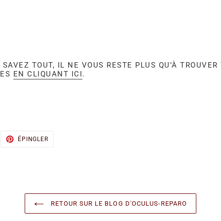
SAVEZ TOUT, IL NE VOUS RESTE PLUS QU’À TROUVER
ÉES
EN CLIQUANT ICI
.
WEETER
ÉPINGLER
ÉPINGLER
UR
SUR
ITTER
PINTEREST
RETOUR SUR LE BLOG D'OCULUS-REPARO