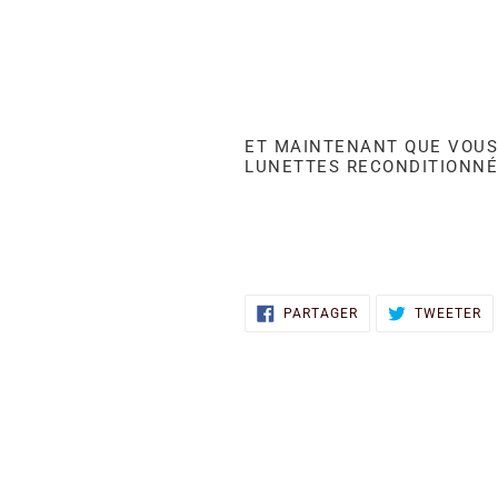
ET MAINTENANT QUE VOUS 
LUNETTES RECONDITIONN
PARTAGER
T
PARTAGER
TWEETER
SUR
S
FACEBOOK
TW