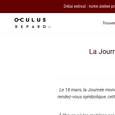
Passer
Délai estival : notre atelier
au
contenu
Trouve
La Journ
Le 18 mars, la Journée mondi
rendez-vous symbolique, cet