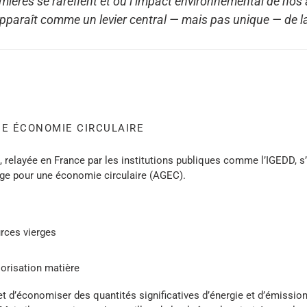
mières se raréfient et où l’impact environnemental de nos a
pparaît comme un levier central — mais pas unique — de la
UNE ÉCONOMIE CIRCULAIRE
 relayée en France par les institutions publiques comme l’IGEDD, s’
llage pour une économie circulaire (AGEC).
urces vierges
alorisation matière
t d’économiser des quantités significatives d’énergie et d’émissi