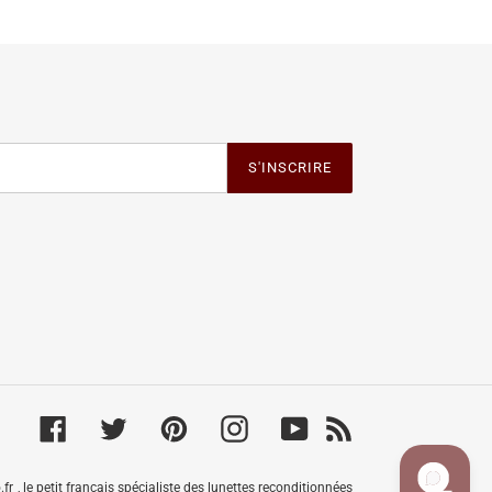
S'INSCRIRE
Facebook
Twitter
Pinterest
Instagram
YouTube
RSS
.fr
, le petit français spécialiste des lunettes reconditionnées