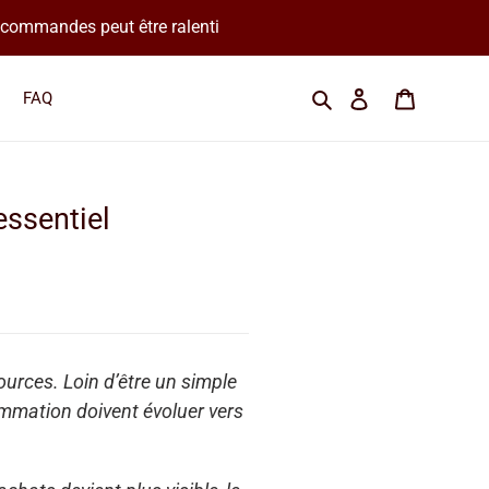
os commandes peut être ralenti
Cherchez une marque
Se connecter
Panier
FAQ
essentiel
ources. Loin d’être un simple
mmation doivent évoluer vers