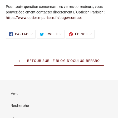
Pour toute question concernant les verres correcteurs, vous
pouvez également contacter directement
L’Opticien Parisien
:
https://www.opticien-parisien.fr/page/contact
PARTAGER
TWEETER
ÉPINGLER
PARTAGER
TWEETER
ÉPINGLER
SUR
SUR
SUR
FACEBOOK
TWITTER
PINTEREST
RETOUR SUR LE BLOG D'OCULUS-REPARO
Menu
Recherche